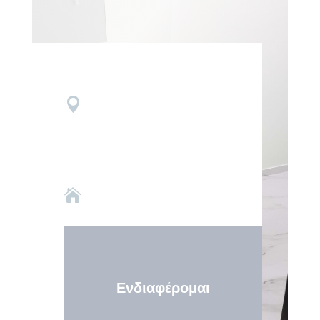


Ενδιαφέρομαι