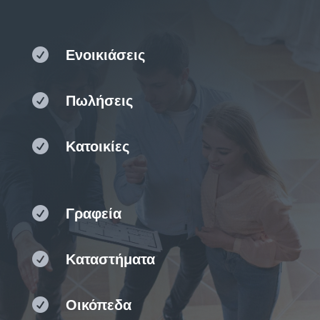

Ενοικιάσεις

Πωλήσεις

Κατοικίες

Γραφεία

Καταστήματα

Οικόπεδα