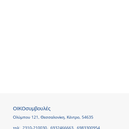
Κλικ
ΟΙΚΟσυμβουλές
Ολύμπου 121, Θεσσαλονίκη, Κέντρο, 54635
τηλ:
2310-210030,
6932466663,
6983300954