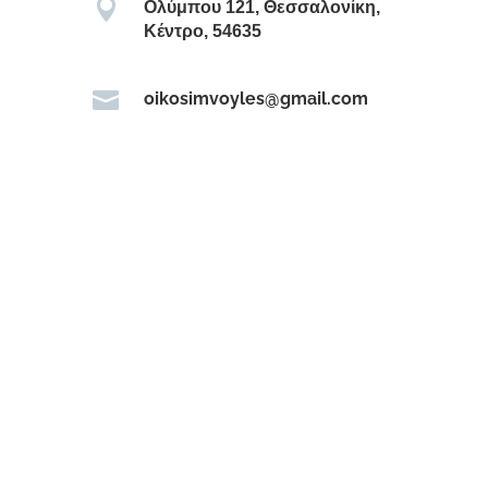

Ολύμπου 121, Θεσσαλονίκη,
Κέντρο, 54635

oikosimvoyles@gmail.com